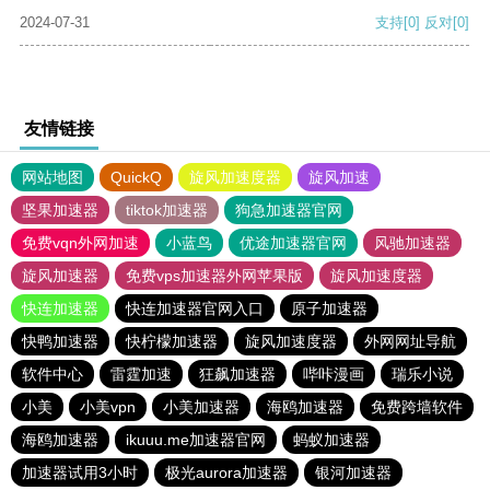
2024-07-31
支持
[0]
反对
[0]
友情链接
网站地图
QuickQ
旋风加速度器
旋风加速
坚果加速器
tiktok加速器
狗急加速器官网
免费vqn外网加速
小蓝鸟
优途加速器官网
风驰加速器
旋风加速器
免费vps加速器外网苹果版
旋风加速度器
快连加速器
快连加速器官网入口
原子加速器
快鸭加速器
快柠檬加速器
旋风加速度器
外网网址导航
软件中心
雷霆加速
狂飙加速器
哔咔漫画
瑞乐小说
小美
小美vpn
小美加速器
海鸥加速器
免费跨墙软件
海鸥加速器
ikuuu.me加速器官网
蚂蚁加速器
加速器试用3小时
极光aurora加速器
银河加速器