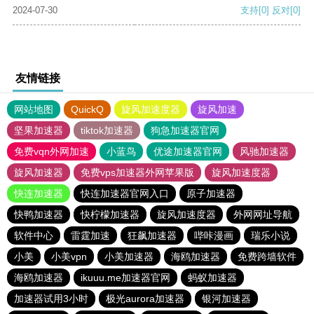
2024-07-30
支持
[0]
反对
[0]
友情链接
网站地图
QuickQ
旋风加速度器
旋风加速
坚果加速器
tiktok加速器
狗急加速器官网
免费vqn外网加速
小蓝鸟
优途加速器官网
风驰加速器
旋风加速器
免费vps加速器外网苹果版
旋风加速度器
快连加速器
快连加速器官网入口
原子加速器
快鸭加速器
快柠檬加速器
旋风加速度器
外网网址导航
软件中心
雷霆加速
狂飙加速器
哔咔漫画
瑞乐小说
小美
小美vpn
小美加速器
海鸥加速器
免费跨墙软件
海鸥加速器
ikuuu.me加速器官网
蚂蚁加速器
加速器试用3小时
极光aurora加速器
银河加速器