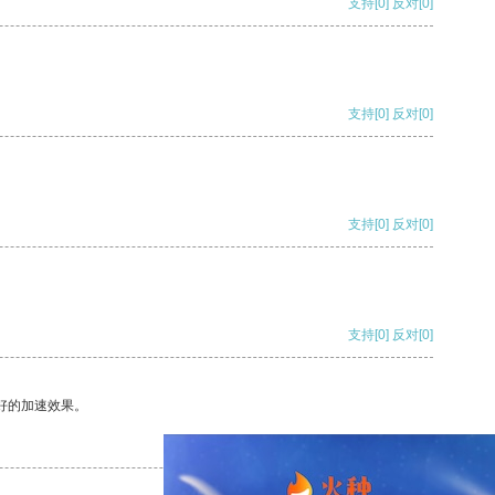
支持
[0]
反对
[0]
支持
[0]
反对
[0]
支持
[0]
反对
[0]
支持
[0]
反对
[0]
好的加速效果。
支持
[0]
反对
[0]