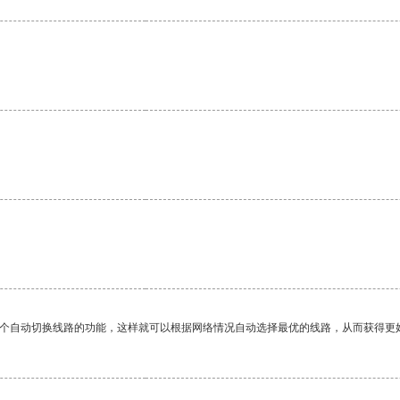
一个自动切换线路的功能，这样就可以根据网络情况自动选择最优的线路，从而获得更