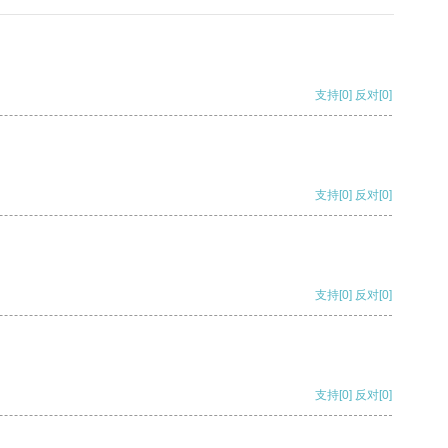
支持
[0]
反对
[0]
支持
[0]
反对
[0]
支持
[0]
反对
[0]
支持
[0]
反对
[0]