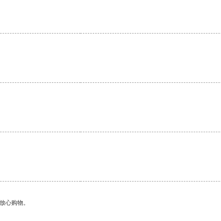
够放心购物。