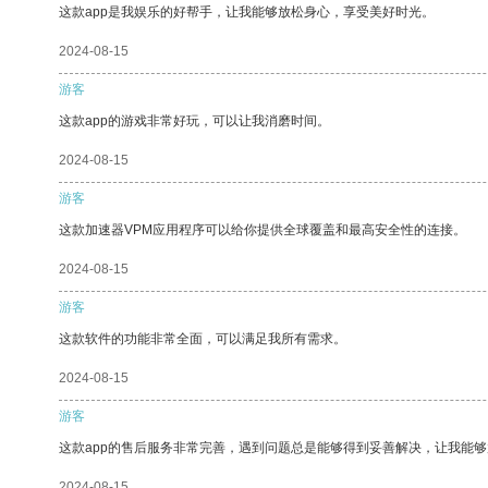
这款app是我娱乐的好帮手，让我能够放松身心，享受美好时光。
2024-08-15
游客
这款app的游戏非常好玩，可以让我消磨时间。
2024-08-15
游客
这款加速器VPM应用程序可以给你提供全球覆盖和最高安全性的连接。
2024-08-15
游客
这款软件的功能非常全面，可以满足我所有需求。
2024-08-15
游客
这款app的售后服务非常完善，遇到问题总是能够得到妥善解决，让我能
2024-08-15