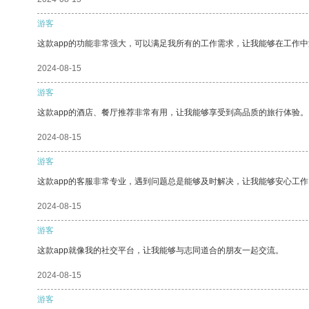
游客
这款app的功能非常强大，可以满足我所有的工作需求，让我能够在工作
2024-08-15
游客
这款app的酒店、餐厅推荐非常有用，让我能够享受到高品质的旅行体验。
2024-08-15
游客
这款app的客服非常专业，遇到问题总是能够及时解决，让我能够安心工作
2024-08-15
游客
这款app就像我的社交平台，让我能够与志同道合的朋友一起交流。
2024-08-15
游客