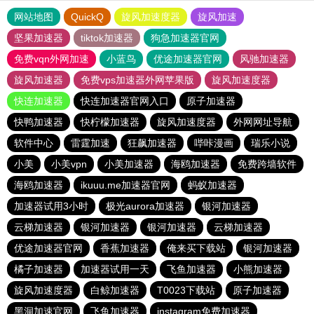
网站地图
QuickQ
旋风加速度器
旋风加速
坚果加速器
tiktok加速器
狗急加速器官网
免费vqn外网加速
小蓝鸟
优途加速器官网
风驰加速器
旋风加速器
免费vps加速器外网苹果版
旋风加速度器
快连加速器
快连加速器官网入口
原子加速器
快鸭加速器
快柠檬加速器
旋风加速度器
外网网址导航
软件中心
雷霆加速
狂飙加速器
哔咔漫画
瑞乐小说
小美
小美vpn
小美加速器
海鸥加速器
免费跨墙软件
海鸥加速器
ikuuu.me加速器官网
蚂蚁加速器
加速器试用3小时
极光aurora加速器
银河加速器
云梯加速器
银河加速器
银河加速器
云梯加速器
优途加速器官网
香蕉加速器
俺来买下载站
银河加速器
橘子加速器
加速器试用一天
飞鱼加速器
小熊加速器
旋风加速度器
白鲸加速器
T0023下载站
原子加速器
黑洞加速官网
飞鱼加速器
instagram免费加速器