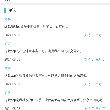
评论
游客
这款游戏的音乐非常优美，听了让人心旷神怡。
2024-08-03
支持
[0]
反对
[0]
游客
这款app的功能非常丰富，可以满足我不同的社交需求。
2024-08-03
支持
[0]
反对
[0]
游客
这款app的视频资源非常丰富，可以满足我不同的娱乐需求。
2024-08-03
支持
[0]
反对
[0]
游客
这款app是我社交的好帮手，让我能够与朋友保持联系，分享生活点滴。
2024-08-03
支持
[0]
反对
[0]