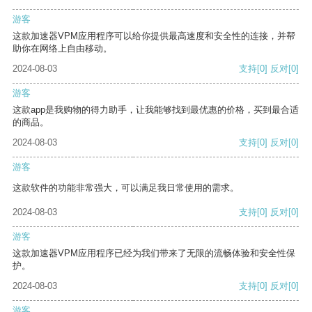
游客
这款加速器VPM应用程序可以给你提供最高速度和安全性的连接，并帮
助你在网络上自由移动。
2024-08-03
支持
[0]
反对
[0]
游客
这款app是我购物的得力助手，让我能够找到最优惠的价格，买到最合适
的商品。
2024-08-03
支持
[0]
反对
[0]
游客
这款软件的功能非常强大，可以满足我日常使用的需求。
2024-08-03
支持
[0]
反对
[0]
游客
这款加速器VPM应用程序已经为我们带来了无限的流畅体验和安全性保
护。
2024-08-03
支持
[0]
反对
[0]
游客