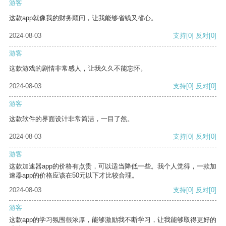
游客
这款app就像我的财务顾问，让我能够省钱又省心。
2024-08-03
支持
[0]
反对
[0]
游客
这款游戏的剧情非常感人，让我久久不能忘怀。
2024-08-03
支持
[0]
反对
[0]
游客
这款软件的界面设计非常简洁，一目了然。
2024-08-03
支持
[0]
反对
[0]
游客
这款加速器app的价格有点贵，可以适当降低一些。我个人觉得，一款加
速器app的价格应该在50元以下才比较合理。
2024-08-03
支持
[0]
反对
[0]
游客
这款app的学习氛围很浓厚，能够激励我不断学习，让我能够取得更好的