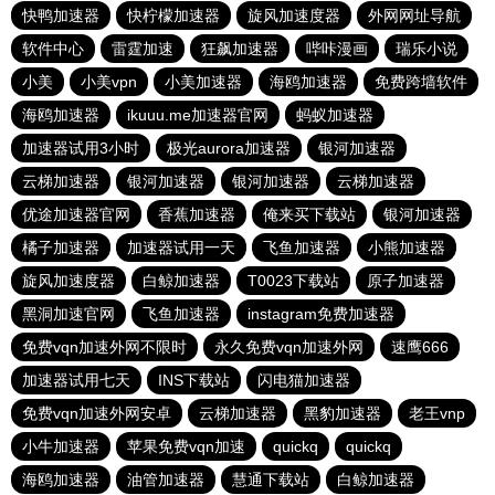
快鸭加速器
快柠檬加速器
旋风加速度器
外网网址导航
软件中心
雷霆加速
狂飙加速器
哔咔漫画
瑞乐小说
小美
小美vpn
小美加速器
海鸥加速器
免费跨墙软件
海鸥加速器
ikuuu.me加速器官网
蚂蚁加速器
加速器试用3小时
极光aurora加速器
银河加速器
云梯加速器
银河加速器
银河加速器
云梯加速器
优途加速器官网
香蕉加速器
俺来买下载站
银河加速器
橘子加速器
加速器试用一天
飞鱼加速器
小熊加速器
旋风加速度器
白鲸加速器
T0023下载站
原子加速器
黑洞加速官网
飞鱼加速器
instagram免费加速器
免费vqn加速外网不限时
永久免费vqn加速外网
速鹰666
加速器试用七天
INS下载站
闪电猫加速器
免费vqn加速外网安卓
云梯加速器
黑豹加速器
老王vnp
小牛加速器
苹果免费vqn加速
quickq
quickq
海鸥加速器
油管加速器
慧通下载站
白鲸加速器