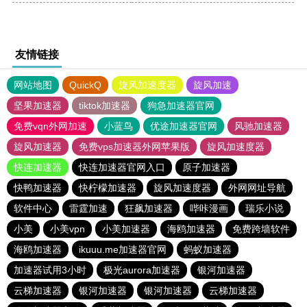
友情链接
网站地图
QuickQ
旋风加速度器
旋风加速
坚果加速器
tiktok加速器
狗急加速器官网
免费vqn外网加速
小蓝鸟
优途加速器官网
风驰加速器
旋风加速器
免费vps加速器外网苹果版
旋风加速度器
快连加速器
快连加速器官网入口
原子加速器
快鸭加速器
快柠檬加速器
旋风加速度器
外网网址导航
软件中心
雷霆加速
狂飙加速器
哔咔漫画
瑞乐小说
小美
小美vpn
小美加速器
海鸥加速器
免费跨墙软件
海鸥加速器
ikuuu.me加速器官网
蚂蚁加速器
加速器试用3小时
极光aurora加速器
银河加速器
云梯加速器
银河加速器
银河加速器
云梯加速器