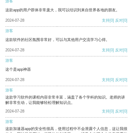
游客
这款app的用户群体非常庞大，我可以结识到来自世界各地的朋友。
2024-07-28
支持
[0]
反对
[0]
游客
这款软件的社区氛围非常好，可以与其他用户交流学习心得。
2024-07-28
支持
[0]
反对
[0]
游客
这个是app神器
2024-07-28
支持
[0]
反对
[0]
游客
这款学习软件的课程内容非常丰富，涵盖了各个学科的知识。老师的讲
解非常生动，让我能够轻松理解知识点。
2024-07-28
支持
[0]
反对
[0]
游客
这款加速器app的安全性很高，使用过程中不会泄露个人信息，这让我很