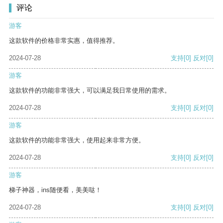
评论
游客
这款软件的价格非常实惠，值得推荐。
2024-07-28
支持
[0]
反对
[0]
游客
这款软件的功能非常强大，可以满足我日常使用的需求。
2024-07-28
支持
[0]
反对
[0]
游客
这款软件的功能非常强大，使用起来非常方便。
2024-07-28
支持
[0]
反对
[0]
游客
梯子神器，ins随便看，美美哒！
2024-07-28
支持
[0]
反对
[0]