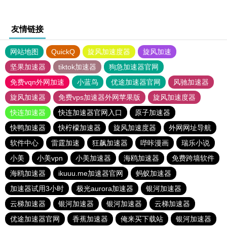
友情链接
网站地图
QuickQ
旋风加速度器
旋风加速
坚果加速器
tiktok加速器
狗急加速器官网
免费vqn外网加速
小蓝鸟
优途加速器官网
风驰加速器
旋风加速器
免费vps加速器外网苹果版
旋风加速度器
快连加速器
快连加速器官网入口
原子加速器
快鸭加速器
快柠檬加速器
旋风加速度器
外网网址导航
软件中心
雷霆加速
狂飙加速器
哔咔漫画
瑞乐小说
小美
小美vpn
小美加速器
海鸥加速器
免费跨墙软件
海鸥加速器
ikuuu.me加速器官网
蚂蚁加速器
加速器试用3小时
极光aurora加速器
银河加速器
云梯加速器
银河加速器
银河加速器
云梯加速器
优途加速器官网
香蕉加速器
俺来买下载站
银河加速器