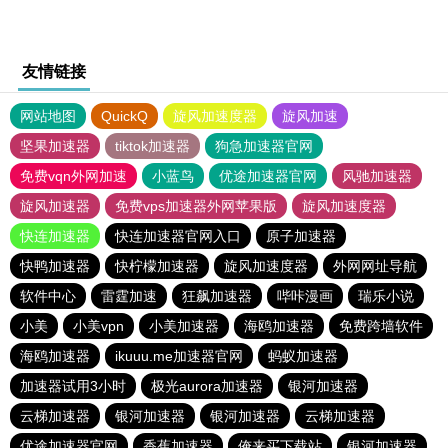
友情链接
网站地图
QuickQ
旋风加速度器
旋风加速
坚果加速器
tiktok加速器
狗急加速器官网
免费vqn外网加速
小蓝鸟
优途加速器官网
风驰加速器
旋风加速器
免费vps加速器外网苹果版
旋风加速度器
快连加速器
快连加速器官网入口
原子加速器
快鸭加速器
快柠檬加速器
旋风加速度器
外网网址导航
软件中心
雷霆加速
狂飙加速器
哔咔漫画
瑞乐小说
小美
小美vpn
小美加速器
海鸥加速器
免费跨墙软件
海鸥加速器
ikuuu.me加速器官网
蚂蚁加速器
加速器试用3小时
极光aurora加速器
银河加速器
云梯加速器
银河加速器
银河加速器
云梯加速器
优途加速器官网
香蕉加速器
俺来买下载站
银河加速器