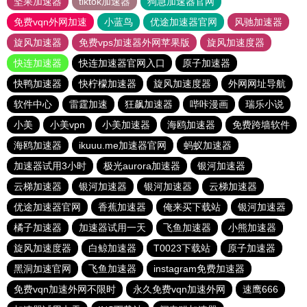
坚果加速器
tiktok加速器
狗急加速器官网
免费vqn外网加速
小蓝鸟
优途加速器官网
风驰加速器
旋风加速器
免费vps加速器外网苹果版
旋风加速度器
快连加速器
快连加速器官网入口
原子加速器
快鸭加速器
快柠檬加速器
旋风加速度器
外网网址导航
软件中心
雷霆加速
狂飙加速器
哔咔漫画
瑞乐小说
小美
小美vpn
小美加速器
海鸥加速器
免费跨墙软件
海鸥加速器
ikuuu.me加速器官网
蚂蚁加速器
加速器试用3小时
极光aurora加速器
银河加速器
云梯加速器
银河加速器
银河加速器
云梯加速器
优途加速器官网
香蕉加速器
俺来买下载站
银河加速器
橘子加速器
加速器试用一天
飞鱼加速器
小熊加速器
旋风加速度器
白鲸加速器
T0023下载站
原子加速器
黑洞加速官网
飞鱼加速器
instagram免费加速器
免费vqn加速外网不限时
永久免费vqn加速外网
速鹰666