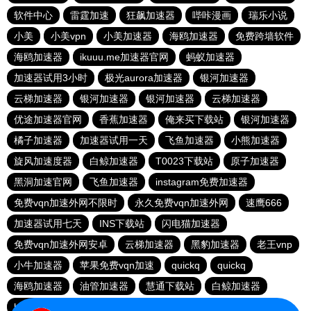
软件中心
雷霆加速
狂飙加速器
哔咔漫画
瑞乐小说
小美
小美vpn
小美加速器
海鸥加速器
免费跨墙软件
海鸥加速器
ikuuu.me加速器官网
蚂蚁加速器
加速器试用3小时
极光aurora加速器
银河加速器
云梯加速器
银河加速器
银河加速器
云梯加速器
优途加速器官网
香蕉加速器
俺来买下载站
银河加速器
橘子加速器
加速器试用一天
飞鱼加速器
小熊加速器
旋风加速度器
白鲸加速器
T0023下载站
原子加速器
黑洞加速官网
飞鱼加速器
instagram免费加速器
免费vqn加速外网不限时
永久免费vqn加速外网
速鹰666
加速器试用七天
INS下载站
闪电猫加速器
免费vqn加速外网安卓
云梯加速器
黑豹加速器
老王vnp
小牛加速器
苹果免费vqn加速
quickq
quickq
海鸥加速器
油管加速器
慧通下载站
白鲸加速器
hammer加速器
暴雪加速器vp
猎豹加速器