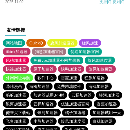
2025-11-02
支持
[0]
反对
[0]
友情链接
网站地图
QuickQ
旋风加速度器
旋风加速
tiktok加速器
狗急加速器官网
优途加速器官网
风驰加速器
免费vps加速器外网苹果版
旋风加速度器
快连加速器
原子加速器
快鸭加速器
旋风加速度器
外网网址导航
软件中心
雷霆加速
狂飙加速器
哔咔漫画
海鸥加速器
免费跨墙软件
海鸥加速器
蚂蚁加速器
加速器试用3小时
云梯加速器
银河加速器
银河加速器
云梯加速器
优途加速器官网
香蕉加速器
俺来买下载站
银河加速器
橘子加速器
加速器试用一天
飞鱼加速器
小熊加速器
旋风加速度器
白鲸加速器