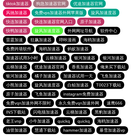
tiktok加速器
狗急加速器官网
优途加速器官网
风驰加速器
免费vps加速器外网苹果版
旋风加速度器
快连加速器
快连加速器官网入口
原子加速器
快鸭加速器
旋风加速度器
外网网址导航
软件中心
雷霆加速
狂飙加速器
哔咔漫画
海鸥加速器
免费跨墙软件
海鸥加速器
蚂蚁加速器
加速器试用3小时
云梯加速器
银河加速器
银河加速器
云梯加速器
优途加速器官网
香蕉加速器
俺来买下载站
银河加速器
橘子加速器
加速器试用一天
飞鱼加速器
小熊加速器
旋风加速度器
白鲸加速器
T0023下载站
原子加速器
飞鱼加速器
instagram免费加速器
免费vqn加速外网不限时
永久免费vqn加速外网
速鹰666
INS下载站
闪电猫加速器
云梯加速器
黑豹加速器
老王vnp
小牛加速器
quickq
quickq
海鸥加速器
油管加速器
慧通下载站
hammer加速器
暴雪加速器vp