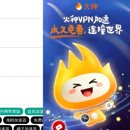
支持
[0]
反对
[0]
支持
[0]
反对
[0]
支持
[0]
反对
[0]
器外网苹果版
旋风加速度器
快连加速器
海鸥加速器
免费跨墙软件
海鸥加速器
蚂蚁加速器
加速器
橘子加速器
加速器试用一天
飞鱼加速器