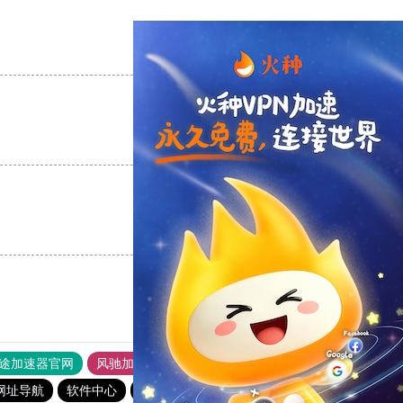
支持
[0]
反对
[0]
支持
[0]
反对
[0]
支持
[0]
反对
[0]
途加速器官网
风驰加速器
旋风加速器
网址导航
软件中心
雷霆加速
狂飙加速器
哔咔漫画