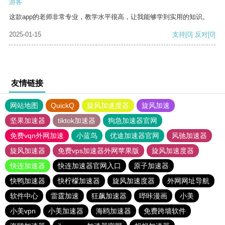
游客
这款app的老师非常专业，教学水平很高，让我能够学到实用的知识。
2025-01-15
支持
[0]
反对
[0]
友情链接
网站地图
QuickQ
旋风加速度器
旋风加速
坚果加速器
tiktok加速器
狗急加速器官网
免费vqn外网加速
小蓝鸟
优途加速器官网
风驰加速器
旋风加速器
免费vps加速器外网苹果版
旋风加速度器
快连加速器
快连加速器官网入口
原子加速器
快鸭加速器
快柠檬加速器
旋风加速度器
外网网址导航
软件中心
雷霆加速
狂飙加速器
哔咔漫画
小美
小美vpn
小美加速器
海鸥加速器
免费跨墙软件