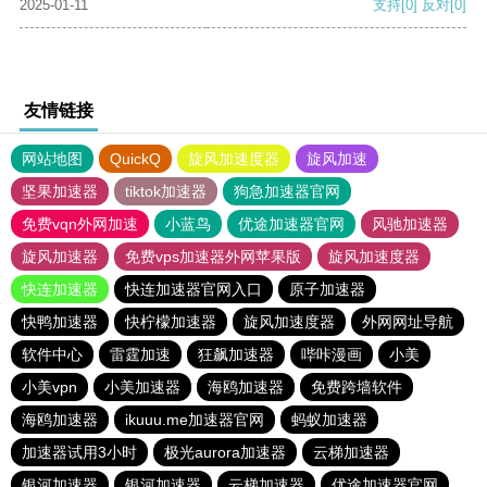
2025-01-11
支持
[0]
反对
[0]
友情链接
网站地图
QuickQ
旋风加速度器
旋风加速
坚果加速器
tiktok加速器
狗急加速器官网
免费vqn外网加速
小蓝鸟
优途加速器官网
风驰加速器
旋风加速器
免费vps加速器外网苹果版
旋风加速度器
快连加速器
快连加速器官网入口
原子加速器
快鸭加速器
快柠檬加速器
旋风加速度器
外网网址导航
软件中心
雷霆加速
狂飙加速器
哔咔漫画
小美
小美vpn
小美加速器
海鸥加速器
免费跨墙软件
海鸥加速器
ikuuu.me加速器官网
蚂蚁加速器
加速器试用3小时
极光aurora加速器
云梯加速器
银河加速器
银河加速器
云梯加速器
优途加速器官网