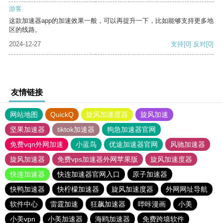
游客
这款加速器app的加速效果一般，可以再提升一下，比如能够支持更多地
区的线路。
2024-12-27
支持
[0]
反对
[0]
友情链接
网站地图
QuickQ
旋风加速度器
旋风加速
坚果加速器
tiktok加速器
狗急加速器官网
免费vqn外网加速
小蓝鸟
优途加速器官网
风驰加速器
旋风加速器
免费vps加速器外网苹果版
旋风加速度器
快连加速器
快连加速器官网入口
原子加速器
快鸭加速器
快柠檬加速器
旋风加速度器
外网网址导航
软件中心
雷霆加速
狂飙加速器
哔咔漫画
小美
小美vpn
小美加速器
海鸥加速器
免费跨墙软件