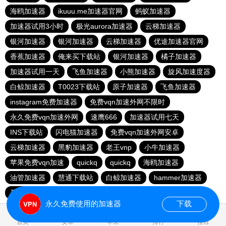
海鸥加速器
ikuuu.me加速器官网
蚂蚁加速器
加速器试用3小时
极光aurora加速器
云梯加速器
银河加速器
银河加速器
云梯加速器
优途加速器官网
香蕉加速器
俺来买下载站
银河加速器
橘子加速器
加速器试用一天
飞鱼加速器
小熊加速器
旋风加速度器
白鲸加速器
T0023下载站
原子加速器
飞鱼加速器
instagram免费加速器
免费vqn加速外网不限时
永久免费vqn加速外网
速鹰666
加速器试用七天
INS下载站
闪电猫加速器
免费vqn加速外网安卓
云梯加速器
黑豹加速器
老王vnp
小牛加速器
苹果免费vqn加速
quickq
quickq
海鸥加速器
油管加速器
慧通下载站
白鲸加速器
hammer加速器
暴雪加速器vp
猎豹加速器
永久免费使用的加速器
下载
0.159210s
首页
安卓
苹果
排行
推荐