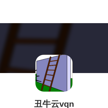
丑牛云vqn