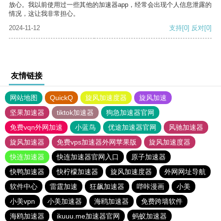
放心。我以前使用过一些其他的加速器app，经常会出现个人信息泄露的
情况，这让我非常担心。
2024-11-12
支持
[0]
反对
[0]
友情链接
网站地图
QuickQ
旋风加速度器
旋风加速
坚果加速器
tiktok加速器
狗急加速器官网
免费vqn外网加速
小蓝鸟
优途加速器官网
风驰加速器
旋风加速器
免费vps加速器外网苹果版
旋风加速度器
快连加速器
快连加速器官网入口
原子加速器
快鸭加速器
快柠檬加速器
旋风加速度器
外网网址导航
软件中心
雷霆加速
狂飙加速器
哔咔漫画
小美
小美vpn
小美加速器
海鸥加速器
免费跨墙软件
海鸥加速器
ikuuu.me加速器官网
蚂蚁加速器