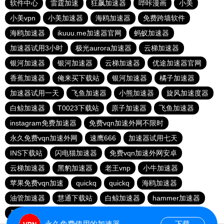
软件中心
雷霆加速
狂飙加速器
哔咔漫画
小美
小美vpn
小美加速器
海鸥加速器
免费跨墙软件
海鸥加速器
ikuuu.me加速器官网
蚂蚁加速器
加速器试用3小时
极光aurora加速器
云梯加速器
银河加速器
银河加速器
云梯加速器
优途加速器官网
香蕉加速器
俺来买下载站
银河加速器
橘子加速器
加速器试用一天
飞鱼加速器
小熊加速器
旋风加速度器
白鲸加速器
T0023下载站
原子加速器
飞鱼加速器
instagram免费加速器
免费vqn加速外网不限时
永久免费vqn加速外网
速鹰666
加速器试用七天
INS下载站
闪电猫加速器
免费vqn加速外网安卓
云梯加速器
黑豹加速器
老王vnp
小牛加速器
苹果免费vqn加速
quickq
quickq
海鸥加速器
油管加速器
慧通下载站
白鲸加速器
hammer加速器
暴雪加速器vp
猎豹加速器
永久免费使用的加速器
下载