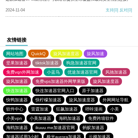
2024-11-04
支持
[0]
反对
[0]
友情链接
网站地图
QuickQ
旋风加速度器
旋风加速
坚果加速器
tiktok加速器
狗急加速器官网
免费vqn外网加速
小蓝鸟
优途加速器官网
风驰加速器
旋风加速器
免费vps加速器外网苹果版
旋风加速度器
快连加速器
快连加速器官网入口
原子加速器
快鸭加速器
快柠檬加速器
旋风加速度器
外网网址导航
软件中心
雷霆加速
狂飙加速器
哔咔漫画
小美
小美vpn
小美加速器
海鸥加速器
免费跨墙软件
海鸥加速器
ikuuu.me加速器官网
蚂蚁加速器
加速器试用3小时
极光aurora加速器
云梯加速器