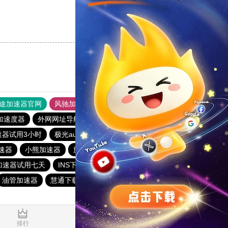
支持
[0]
反对
[0]
途加速器官网
风驰加速器
旋风加速器
加速度器
外网网址导航
软件中心
雷霆加速
狂飙加速器
速器试用3小时
极光aurora加速器
云梯加速器
银河加速器
速器
小熊加速器
旋风加速度器
白鲸加速器
加速器试用七天
INS下载站
闪电猫加速器
油管加速器
慧通下载站
白鲸加速器
hammer加速器
0.125778s
排行
推荐