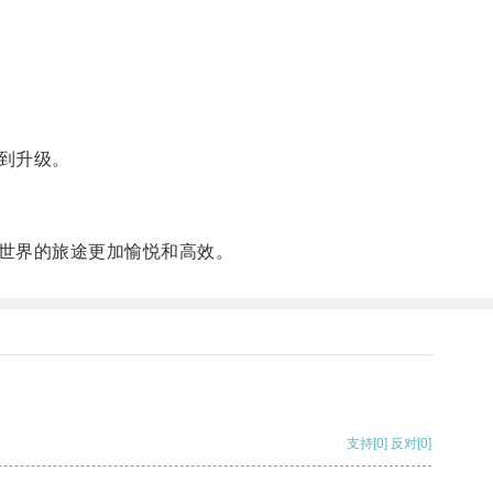
到升级。
世界的旅途更加愉悦和高效。
支持
[0]
反对
[0]