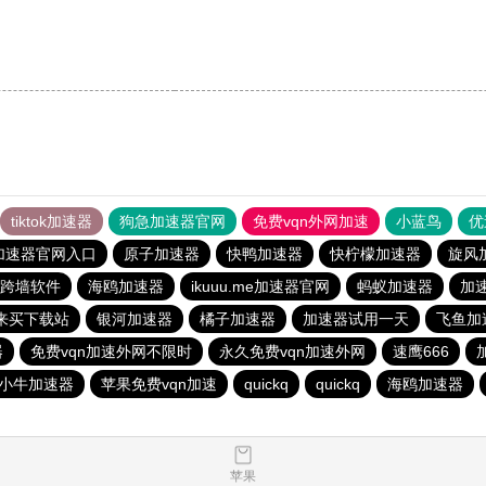
tiktok加速器
狗急加速器官网
免费vqn外网加速
小蓝鸟
优
加速器官网入口
原子加速器
快鸭加速器
快柠檬加速器
旋风
跨墙软件
海鸥加速器
ikuuu.me加速器官网
蚂蚁加速器
加
来买下载站
银河加速器
橘子加速器
加速器试用一天
飞鱼加
器
免费vqn加速外网不限时
永久免费vqn加速外网
速鹰666
小牛加速器
苹果免费vqn加速
quickq
quickq
海鸥加速器
苹果