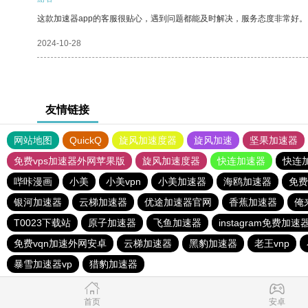
这款加速器app的客服很贴心，遇到问题都能及时解决，服务态度非常好。
2024-10-28
友情链接
网站地图
QuickQ
旋风加速度器
旋风加速
坚果加速器
免费vps加速器外网苹果版
旋风加速度器
快连加速器
快连
哔咔漫画
小美
小美vpn
小美加速器
海鸥加速器
免费
银河加速器
云梯加速器
优途加速器官网
香蕉加速器
俺
T0023下载站
原子加速器
飞鱼加速器
instagram免费加速
免费vqn加速外网安卓
云梯加速器
黑豹加速器
老王vnp
暴雪加速器vp
猎豹加速器
首页
安卓