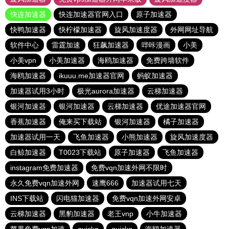
快连加速器
快连加速器官网入口
原子加速器
快鸭加速器
快柠檬加速器
旋风加速度器
外网网址导航
软件中心
雷霆加速
狂飙加速器
哔咔漫画
小美
小美vpn
小美加速器
海鸥加速器
免费跨墙软件
海鸥加速器
ikuuu.me加速器官网
蚂蚁加速器
加速器试用3小时
极光aurora加速器
云梯加速器
银河加速器
银河加速器
云梯加速器
优途加速器官网
香蕉加速器
俺来买下载站
银河加速器
橘子加速器
加速器试用一天
飞鱼加速器
小熊加速器
旋风加速度器
白鲸加速器
T0023下载站
原子加速器
飞鱼加速器
instagram免费加速器
免费vqn加速外网不限时
永久免费vqn加速外网
速鹰666
加速器试用七天
INS下载站
闪电猫加速器
免费vqn加速外网安卓
云梯加速器
黑豹加速器
老王vnp
小牛加速器