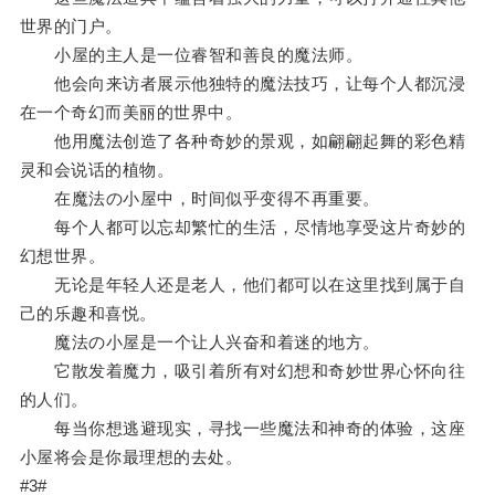
世界的门户。
小屋的主人是一位睿智和善良的魔法师。
他会向来访者展示他独特的魔法技巧，让每个人都沉浸
在一个奇幻而美丽的世界中。
他用魔法创造了各种奇妙的景观，如翩翩起舞的彩色精
灵和会说话的植物。
在魔法の小屋中，时间似乎变得不再重要。
每个人都可以忘却繁忙的生活，尽情地享受这片奇妙的
幻想世界。
无论是年轻人还是老人，他们都可以在这里找到属于自
己的乐趣和喜悦。
魔法の小屋是一个让人兴奋和着迷的地方。
它散发着魔力，吸引着所有对幻想和奇妙世界心怀向往
的人们。
每当你想逃避现实，寻找一些魔法和神奇的体验，这座
小屋将会是你最理想的去处。
#3#