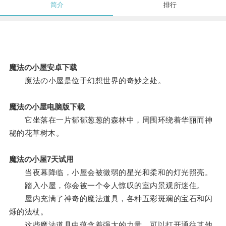
简介
排行
魔法の小屋安卓下载
魔法の小屋是位于幻想世界的奇妙之处。
魔法の小屋电脑版下载
它坐落在一片郁郁葱葱的森林中，周围环绕着华丽而神
秘的花草树木。
魔法の小屋7天试用
当夜幕降临，小屋会被微弱的星光和柔和的灯光照亮。
踏入小屋，你会被一个令人惊叹的室内景观所迷住。
屋内充满了神奇的魔法道具，各种五彩斑斓的宝石和闪
烁的法杖。
这些魔法道具中蕴含着强大的力量，可以打开通往其他