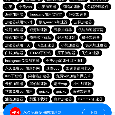
小美
小美vpn
小美加速器
海鸥加速器
免费跨墙软件
海鸥加速器
ikuuu.me加速器官网
蚂蚁加速器
加速器试用3小时
极光aurora加速器
云梯加速器
银河加速器
银河加速器
云梯加速器
优途加速器官网
香蕉加速器
俺来买下载站
银河加速器
橘子加速器
加速器试用一天
飞鱼加速器
小熊加速器
旋风加速度器
白鲸加速器
T0023下载站
原子加速器
飞鱼加速器
instagram免费加速器
免费vqn加速外网不限时
永久免费vqn加速外网
速鹰666
加速器试用七天
INS下载站
闪电猫加速器
免费vqn加速外网安卓
云梯加速器
黑豹加速器
老王vnp
小牛加速器
苹果免费vqn加速
quickq
quickq
海鸥加速器
油管加速器
慧通下载站
白鲸加速器
hammer加速器
暴雪加速器vp
猎豹加速器
永久免费使用的加速器
下载