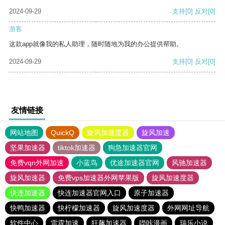
2024-09-29
支持
[0]
反对
[0]
游客
这款app就像我的私人助理，随时随地为我的办公提供帮助。
2024-09-29
支持
[0]
反对
[0]
友情链接
网站地图
QuickQ
旋风加速度器
旋风加速
坚果加速器
tiktok加速器
狗急加速器官网
免费vqn外网加速
小蓝鸟
优途加速器官网
风驰加速器
旋风加速器
免费vps加速器外网苹果版
旋风加速度器
快连加速器
快连加速器官网入口
原子加速器
快鸭加速器
快柠檬加速器
旋风加速度器
外网网址导航
软件中心
雷霆加速
狂飙加速器
哔咔漫画
瑞乐小说