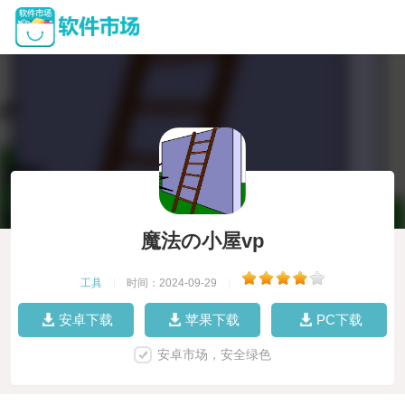
魔法の小屋vp
工具
|
时间：2024-09-29
|
安卓下载
苹果下载
PC下载
安卓市场，安全绿色