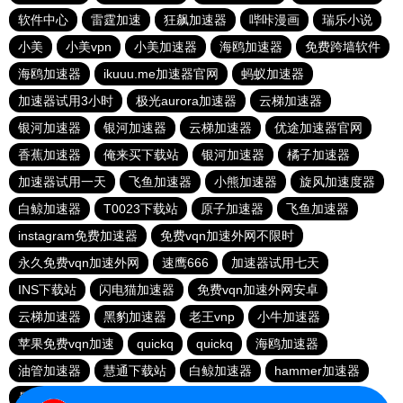
软件中心
雷霆加速
狂飙加速器
哔咔漫画
瑞乐小说
小美
小美vpn
小美加速器
海鸥加速器
免费跨墙软件
海鸥加速器
ikuuu.me加速器官网
蚂蚁加速器
加速器试用3小时
极光aurora加速器
云梯加速器
银河加速器
银河加速器
云梯加速器
优途加速器官网
香蕉加速器
俺来买下载站
银河加速器
橘子加速器
加速器试用一天
飞鱼加速器
小熊加速器
旋风加速度器
白鲸加速器
T0023下载站
原子加速器
飞鱼加速器
instagram免费加速器
免费vqn加速外网不限时
永久免费vqn加速外网
速鹰666
加速器试用七天
INS下载站
闪电猫加速器
免费vqn加速外网安卓
云梯加速器
黑豹加速器
老王vnp
小牛加速器
苹果免费vqn加速
quickq
quickq
海鸥加速器
油管加速器
慧通下载站
白鲸加速器
hammer加速器
暴雪加速器vp
猎豹加速器