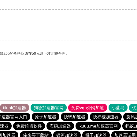
器app的价格应该在50元以下才比较合理。
tiktok加速器
狗急加速器官网
免费vqn外网加速
小蓝鸟
优
加速器官网入口
原子加速器
快鸭加速器
快柠檬加速器
旋风
速器
免费跨墙软件
海鸥加速器
ikuuu.me加速器官网
蚂蚁
蕉加速器
俺来买下载站
银河加速器
橘子加速器
加速器试用