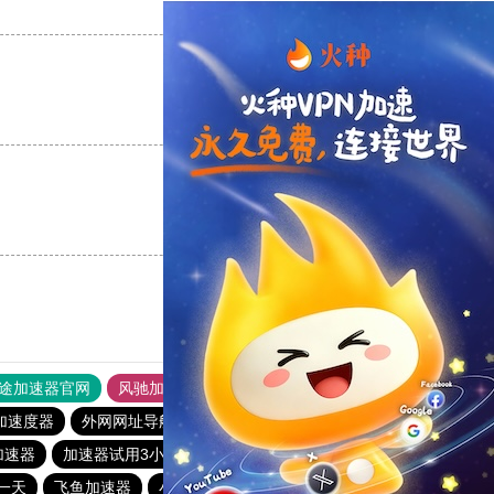
支持
[0]
反对
[0]
支持
[0]
反对
[0]
支持
[0]
反对
[0]
途加速器官网
风驰加速器
旋风加速器
加速度器
外网网址导航
软件中心
雷霆加速
狂飙加速器
加速器
加速器试用3小时
极光aurora加速器
云梯加速器
一天
飞鱼加速器
小熊加速器
旋风加速度器
白鲸加速器