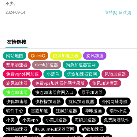
不少。
2024-09-14
支持
[0]
反对
[0]
友情链接
网站地图
QuickQ
旋风加速度器
旋风加速
坚果加速器
tiktok加速器
狗急加速器官网
免费vqn外网加速
小蓝鸟
优途加速器官网
风驰加速器
旋风加速器
免费vps加速器外网苹果版
旋风加速度器
快连加速器
快连加速器官网入口
原子加速器
快鸭加速器
快柠檬加速器
旋风加速度器
外网网址导航
软件中心
雷霆加速
狂飙加速器
哔咔漫画
瑞乐小说
小美
小美vpn
小美加速器
海鸥加速器
免费跨墙软件
海鸥加速器
ikuuu.me加速器官网
蚂蚁加速器