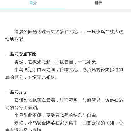
简介
排行
清晨的阳光透过云层洒落在大地上，一只小鸟在枝头欢
快地歌唱。
一鸟云安卓下载
突然，它振翅飞起，冲破云层，一飞冲天。
小鸟飞翔于白云之间，俯瞰大地，感受风的轻柔拂过羽
翼的感觉，心情无比畅快。
一鸟云vnp
它轻盈地飘荡在云端，时而翱翔，时而俯视，仿佛在跳
动的音符间舞蹈。
小鸟乐此不疲，享受着飞翔的快乐与自由。
最终，小鸟安全降落在家的窝中，回首云端的飞翔，心
中充满满足与喜悦。