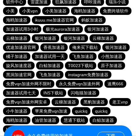
软件中心
雷霆加速
狂飙加速器
哔咔漫画
瑞乐小说
小美
小美vpn
小美加速器
海鸥加速器
免费跨墙软件
海鸥加速器
ikuuu.me加速器官网
蚂蚁加速器
加速器试用3小时
极光aurora加速器
银河加速器
云梯加速器
银河加速器
银河加速器
云梯加速器
优途加速器官网
香蕉加速器
俺来买下载站
银河加速器
橘子加速器
加速器试用一天
飞鱼加速器
小熊加速器
旋风加速度器
白鲸加速器
T0023下载站
原子加速器
黑洞加速官网
飞鱼加速器
instagram免费加速器
免费vqn加速外网不限时
永久免费vqn加速外网
速鹰666
加速器试用七天
INS下载站
闪电猫加速器
免费vqn加速外网安卓
云梯加速器
黑豹加速器
老王vnp
小牛加速器
苹果免费vqn加速
quickq
quickq
海鸥加速器
油管加速器
慧通下载站
白鲸加速器
hammer加速器
暴雪加速器vp
猎豹加速器
永久免费使用的加速器
下载