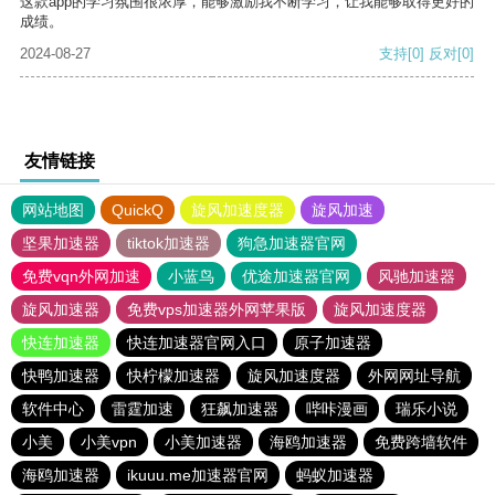
这款app的学习氛围很浓厚，能够激励我不断学习，让我能够取得更好的
成绩。
2024-08-27
支持
[0]
反对
[0]
友情链接
网站地图
QuickQ
旋风加速度器
旋风加速
坚果加速器
tiktok加速器
狗急加速器官网
免费vqn外网加速
小蓝鸟
优途加速器官网
风驰加速器
旋风加速器
免费vps加速器外网苹果版
旋风加速度器
快连加速器
快连加速器官网入口
原子加速器
快鸭加速器
快柠檬加速器
旋风加速度器
外网网址导航
软件中心
雷霆加速
狂飙加速器
哔咔漫画
瑞乐小说
小美
小美vpn
小美加速器
海鸥加速器
免费跨墙软件
海鸥加速器
ikuuu.me加速器官网
蚂蚁加速器