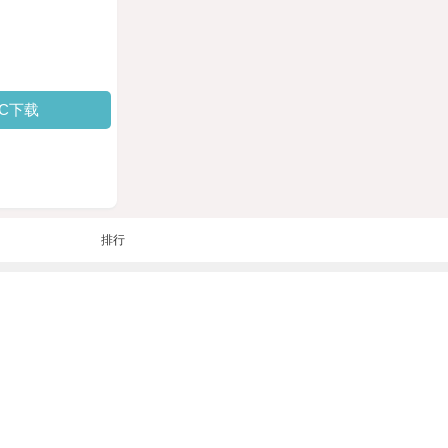
PC下载
排行