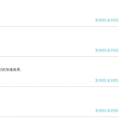
支持
[0]
反对
[0]
支持
[0]
反对
[0]
好的加速效果。
支持
[0]
反对
[0]
支持
[0]
反对
[0]