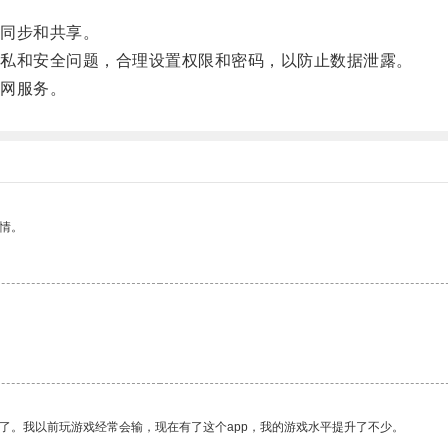
同步和共享。
私和安全问题，合理设置权限和密码，以防止数据泄露。
网服务。
情。
了。我以前玩游戏经常会输，现在有了这个app，我的游戏水平提升了不少。