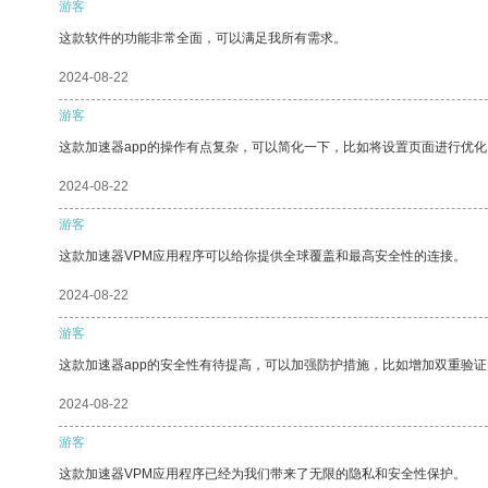
游客
这款软件的功能非常全面，可以满足我所有需求。
2024-08-22
游客
这款加速器app的操作有点复杂，可以简化一下，比如将设置页面进行优化
2024-08-22
游客
这款加速器VPM应用程序可以给你提供全球覆盖和最高安全性的连接。
2024-08-22
游客
这款加速器app的安全性有待提高，可以加强防护措施，比如增加双重验证
2024-08-22
游客
这款加速器VPM应用程序已经为我们带来了无限的隐私和安全性保护。