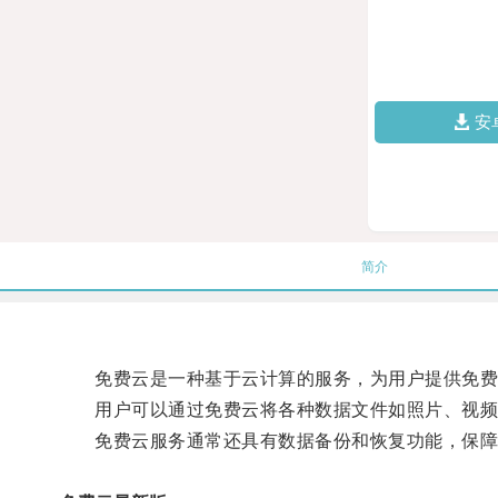
安
简介
免费云是一种基于云计算的服务，为用户提供免费
用户可以通过免费云将各种数据文件如照片、视频
免费云服务通常还具有数据备份和恢复功能，保障