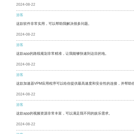
2024-08-22
游客
这款软件非常实用，可以帮助我解决很多问题。
2024-08-22
游客
这款app的路线规划非常精准，让我能够快速到达目的地。
2024-08-22
游客
这款加速器VPM应用程序可以给你提供最高速度和安全性的连接，并帮助
2024-08-22
游客
这款app的视频资源非常丰富，可以满足我不同的娱乐需求。
2024-08-22