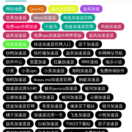
网站地图
QuickQ
旋风加速度器
旋风加速
坚果加速器
tiktok加速器
狗急加速器官网
免费vqn外网加速
小蓝鸟
优途加速器官网
风驰加速器
旋风加速器
免费vps加速器外网苹果版
旋风加速度器
快连加速器
快连加速器官网入口
原子加速器
快鸭加速器
快柠檬加速器
旋风加速度器
外网网址导航
软件中心
雷霆加速
狂飙加速器
哔咔漫画
瑞乐小说
小美
小美vpn
小美加速器
海鸥加速器
免费跨墙软件
海鸥加速器
ikuuu.me加速器官网
蚂蚁加速器
加速器试用3小时
极光aurora加速器
银河加速器
云梯加速器
银河加速器
银河加速器
云梯加速器
优途加速器官网
香蕉加速器
俺来买下载站
银河加速器
橘子加速器
加速器试用一天
飞鱼加速器
小熊加速器
旋风加速度器
白鲸加速器
T0023下载站
原子加速器