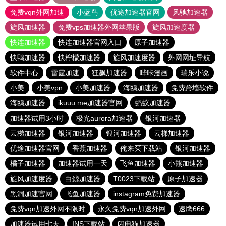
免费vqn外网加速
小蓝鸟
优途加速器官网
风驰加速器
旋风加速器
免费vps加速器外网苹果版
旋风加速度器
快连加速器
快连加速器官网入口
原子加速器
快鸭加速器
快柠檬加速器
旋风加速度器
外网网址导航
软件中心
雷霆加速
狂飙加速器
哔咔漫画
瑞乐小说
小美
小美vpn
小美加速器
海鸥加速器
免费跨墙软件
海鸥加速器
ikuuu.me加速器官网
蚂蚁加速器
加速器试用3小时
极光aurora加速器
银河加速器
云梯加速器
银河加速器
银河加速器
云梯加速器
优途加速器官网
香蕉加速器
俺来买下载站
银河加速器
橘子加速器
加速器试用一天
飞鱼加速器
小熊加速器
旋风加速度器
白鲸加速器
T0023下载站
原子加速器
黑洞加速官网
飞鱼加速器
instagram免费加速器
免费vqn加速外网不限时
永久免费vqn加速外网
速鹰666
加速器试用七天
INS下载站
闪电猫加速器