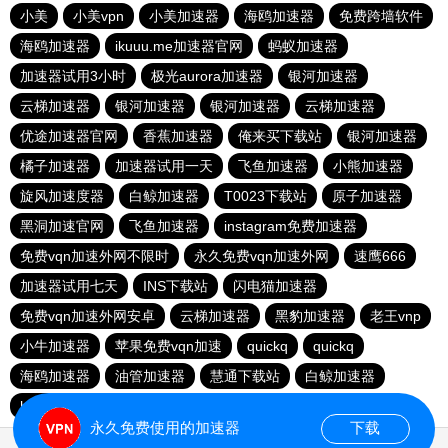
小美
小美vpn
小美加速器
海鸥加速器
免费跨墙软件
海鸥加速器
ikuuu.me加速器官网
蚂蚁加速器
加速器试用3小时
极光aurora加速器
银河加速器
云梯加速器
银河加速器
银河加速器
云梯加速器
优途加速器官网
香蕉加速器
俺来买下载站
银河加速器
橘子加速器
加速器试用一天
飞鱼加速器
小熊加速器
旋风加速度器
白鲸加速器
T0023下载站
原子加速器
黑洞加速官网
飞鱼加速器
instagram免费加速器
免费vqn加速外网不限时
永久免费vqn加速外网
速鹰666
加速器试用七天
INS下载站
闪电猫加速器
免费vqn加速外网安卓
云梯加速器
黑豹加速器
老王vnp
小牛加速器
苹果免费vqn加速
quickq
quickq
海鸥加速器
油管加速器
慧通下载站
白鲸加速器
hammer加速器
暴雪加速器vp
猎豹加速器
永久免费使用的加速器
下载