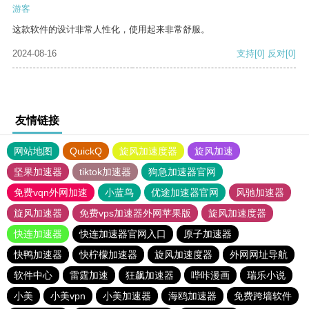
游客
这款软件的设计非常人性化，使用起来非常舒服。
2024-08-16
支持
[0]
反对
[0]
友情链接
网站地图
QuickQ
旋风加速度器
旋风加速
坚果加速器
tiktok加速器
狗急加速器官网
免费vqn外网加速
小蓝鸟
优途加速器官网
风驰加速器
旋风加速器
免费vps加速器外网苹果版
旋风加速度器
快连加速器
快连加速器官网入口
原子加速器
快鸭加速器
快柠檬加速器
旋风加速度器
外网网址导航
软件中心
雷霆加速
狂飙加速器
哔咔漫画
瑞乐小说
小美
小美vpn
小美加速器
海鸥加速器
免费跨墙软件