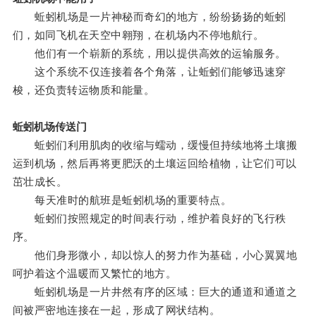
蚯蚓机场是一片神秘而奇幻的地方，纷纷扬扬的蚯蚓
们，如同飞机在天空中翱翔，在机场内不停地航行。
他们有一个崭新的系统，用以提供高效的运输服务。
这个系统不仅连接着各个角落，让蚯蚓们能够迅速穿
梭，还负责转运物质和能量。
蚯蚓机场传送门
蚯蚓们利用肌肉的收缩与蠕动，缓慢但持续地将土壤搬
运到机场，然后再将更肥沃的土壤运回给植物，让它们可以
茁壮成长。
每天准时的航班是蚯蚓机场的重要特点。
蚯蚓们按照规定的时间表行动，维护着良好的飞行秩
序。
他们身形微小，却以惊人的努力作为基础，小心翼翼地
呵护着这个温暖而又繁忙的地方。
蚯蚓机场是一片井然有序的区域：巨大的通道和通道之
间被严密地连接在一起，形成了网状结构。