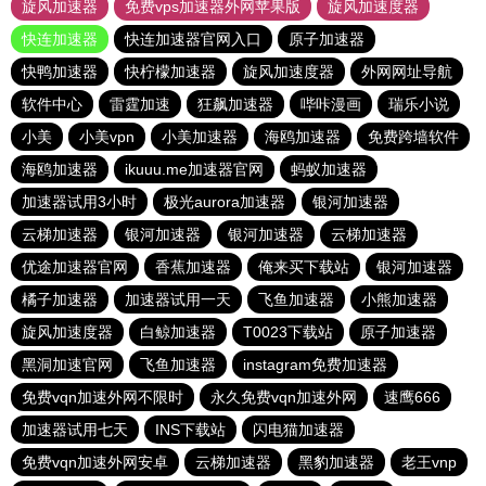
旋风加速器
免费vps加速器外网苹果版
旋风加速度器
快连加速器
快连加速器官网入口
原子加速器
快鸭加速器
快柠檬加速器
旋风加速度器
外网网址导航
软件中心
雷霆加速
狂飙加速器
哔咔漫画
瑞乐小说
小美
小美vpn
小美加速器
海鸥加速器
免费跨墙软件
海鸥加速器
ikuuu.me加速器官网
蚂蚁加速器
加速器试用3小时
极光aurora加速器
银河加速器
云梯加速器
银河加速器
银河加速器
云梯加速器
优途加速器官网
香蕉加速器
俺来买下载站
银河加速器
橘子加速器
加速器试用一天
飞鱼加速器
小熊加速器
旋风加速度器
白鲸加速器
T0023下载站
原子加速器
黑洞加速官网
飞鱼加速器
instagram免费加速器
免费vqn加速外网不限时
永久免费vqn加速外网
速鹰666
加速器试用七天
INS下载站
闪电猫加速器
免费vqn加速外网安卓
云梯加速器
黑豹加速器
老王vnp