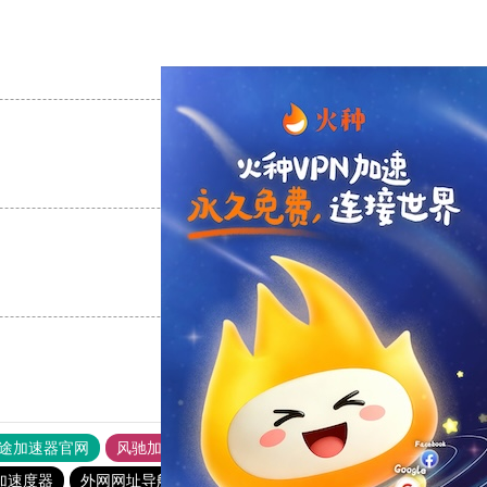
支持
[0]
反对
[0]
支持
[0]
反对
[0]
支持
[0]
反对
[0]
途加速器官网
风驰加速器
旋风加速器
加速度器
外网网址导航
软件中心
雷霆加速
狂飙加速器