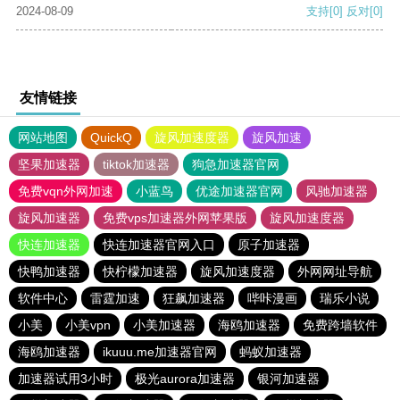
2024-08-09
支持
[0]
反对
[0]
友情链接
网站地图
QuickQ
旋风加速度器
旋风加速
坚果加速器
tiktok加速器
狗急加速器官网
免费vqn外网加速
小蓝鸟
优途加速器官网
风驰加速器
旋风加速器
免费vps加速器外网苹果版
旋风加速度器
快连加速器
快连加速器官网入口
原子加速器
快鸭加速器
快柠檬加速器
旋风加速度器
外网网址导航
软件中心
雷霆加速
狂飙加速器
哔咔漫画
瑞乐小说
小美
小美vpn
小美加速器
海鸥加速器
免费跨墙软件
海鸥加速器
ikuuu.me加速器官网
蚂蚁加速器
加速器试用3小时
极光aurora加速器
银河加速器