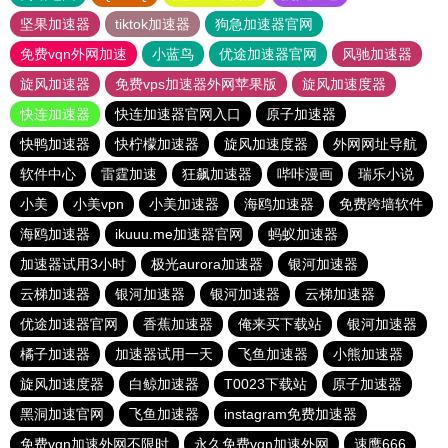
坚果加速器
tiktok加速器
狗急加速器官网
免费vqn外网加速
小蓝鸟
优途加速器官网
风驰加速器
旋风加速器
免费vps加速器外网苹果版
旋风加速度器
快连加速器
快连加速器官网入口
原子加速器
快鸭加速器
快柠檬加速器
旋风加速度器
外网网址导航
软件中心
雷霆加速
狂飙加速器
哔咔漫画
瑞乐小说
小美
小美vpn
小美加速器
海鸥加速器
免费跨墙软件
海鸥加速器
ikuuu.me加速器官网
蚂蚁加速器
加速器试用3小时
极光aurora加速器
银河加速器
云梯加速器
银河加速器
银河加速器
云梯加速器
优途加速器官网
香蕉加速器
俺来买下载站
银河加速器
橘子加速器
加速器试用一天
飞鱼加速器
小熊加速器
旋风加速度器
白鲸加速器
T0023下载站
原子加速器
黑洞加速官网
飞鱼加速器
instagram免费加速器
免费vqn加速外网不限时
永久免费vqn加速外网
速鹰666