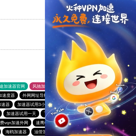
支持
[0]
反对
[0]
支持
[0]
反对
[0]
途加速器官网
风驰加速器
旋风加速器
加速度器
外网网址导航
软件中心
雷霆加速
狂飙加速器
加速器
加速器试用3小时
极光aurora加速器
银河加速器
加速器试用一天
飞鱼加速器
小熊加速器
旋风加速度器
费vqn加速外网
速鹰666
加速器试用七天
INS下载站
海鸥加速器
油管加速器
慧通下载站
白鲸加速器