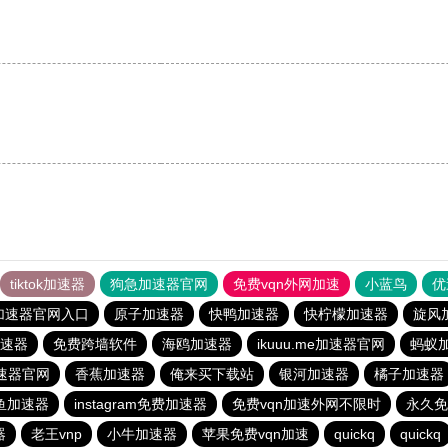
tiktok加速器
狗急加速器官网
免费vqn外网加速
小蓝鸟
优
加速器官网入口
原子加速器
快鸭加速器
快柠檬加速器
旋风
速器
免费跨墙软件
海鸥加速器
ikuuu.me加速器官网
蚂蚁
速器官网
香蕉加速器
俺来买下载站
银河加速器
橘子加速器
鱼加速器
instagram免费加速器
免费vqn加速外网不限时
永久免
器
老王vnp
小牛加速器
苹果免费vqn加速
quickq
quickq