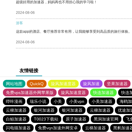
超级好用的加速器，妈妈再也不用担心我的学习啦！
2024-08-06
游客
这款app的酒店、餐厅推荐非常有用，让我能够享受到高品质的旅行体验。
2024-08-06
友情链接
网站地图
QuickQ
旋风加速度器
旋风加速
坚果加速器
免费vps加速器外网苹果版
旋风加速度器
快连加速器
快连
哔咔漫画
瑞乐小说
小美
小美vpn
小美加速器
海鸥加
云梯加速器
银河加速器
银河加速器
云梯加速器
优途加
白鲸加速器
T0023下载站
原子加速器
黑洞加速官网
飞
闪电猫加速器
免费vqn加速外网安卓
云梯加速器
黑豹加速