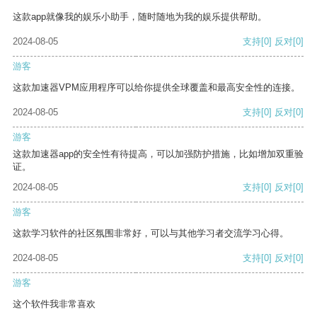
这款app就像我的娱乐小助手，随时随地为我的娱乐提供帮助。
2024-08-05
支持
[0]
反对
[0]
游客
这款加速器VPM应用程序可以给你提供全球覆盖和最高安全性的连接。
2024-08-05
支持
[0]
反对
[0]
游客
这款加速器app的安全性有待提高，可以加强防护措施，比如增加双重验
证。
2024-08-05
支持
[0]
反对
[0]
游客
这款学习软件的社区氛围非常好，可以与其他学习者交流学习心得。
2024-08-05
支持
[0]
反对
[0]
游客
这个软件我非常喜欢