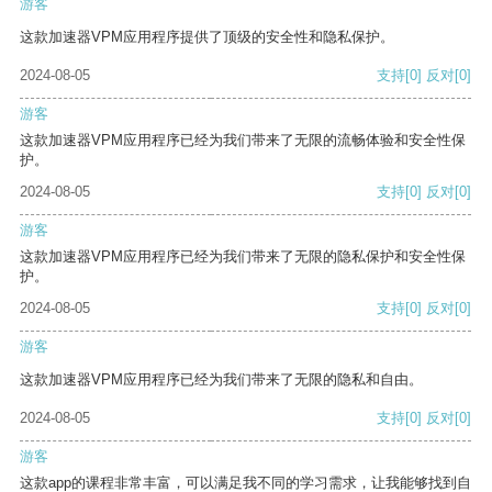
游客
这款加速器VPM应用程序提供了顶级的安全性和隐私保护。
2024-08-05
支持
[0]
反对
[0]
游客
这款加速器VPM应用程序已经为我们带来了无限的流畅体验和安全性保
护。
2024-08-05
支持
[0]
反对
[0]
游客
这款加速器VPM应用程序已经为我们带来了无限的隐私保护和安全性保
护。
2024-08-05
支持
[0]
反对
[0]
游客
这款加速器VPM应用程序已经为我们带来了无限的隐私和自由。
2024-08-05
支持
[0]
反对
[0]
游客
这款app的课程非常丰富，可以满足我不同的学习需求，让我能够找到自