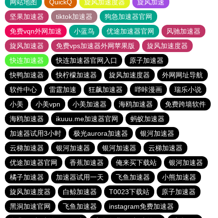
网站地图
QuickQ
旋风加速度器
旋风加速
坚果加速器
tiktok加速器
狗急加速器官网
免费vqn外网加速
小蓝鸟
优途加速器官网
风驰加速器
旋风加速器
免费vps加速器外网苹果版
旋风加速度器
快连加速器
快连加速器官网入口
原子加速器
快鸭加速器
快柠檬加速器
旋风加速度器
外网网址导航
软件中心
雷霆加速
狂飙加速器
哔咔漫画
瑞乐小说
小美
小美vpn
小美加速器
海鸥加速器
免费跨墙软件
海鸥加速器
ikuuu.me加速器官网
蚂蚁加速器
加速器试用3小时
极光aurora加速器
银河加速器
云梯加速器
银河加速器
银河加速器
云梯加速器
优途加速器官网
香蕉加速器
俺来买下载站
银河加速器
橘子加速器
加速器试用一天
飞鱼加速器
小熊加速器
旋风加速度器
白鲸加速器
T0023下载站
原子加速器
黑洞加速官网
飞鱼加速器
instagram免费加速器