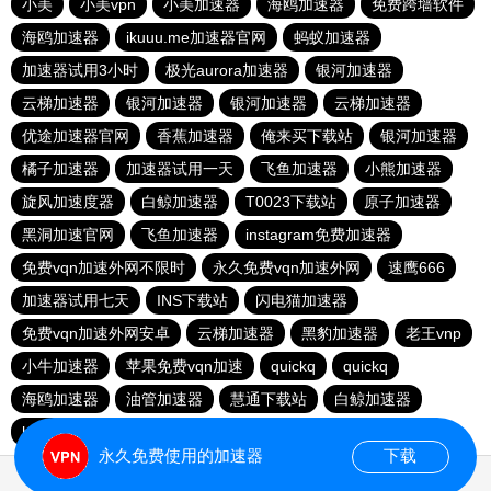
小美
小美vpn
小美加速器
海鸥加速器
免费跨墙软件
海鸥加速器
ikuuu.me加速器官网
蚂蚁加速器
加速器试用3小时
极光aurora加速器
银河加速器
云梯加速器
银河加速器
银河加速器
云梯加速器
优途加速器官网
香蕉加速器
俺来买下载站
银河加速器
橘子加速器
加速器试用一天
飞鱼加速器
小熊加速器
旋风加速度器
白鲸加速器
T0023下载站
原子加速器
黑洞加速官网
飞鱼加速器
instagram免费加速器
免费vqn加速外网不限时
永久免费vqn加速外网
速鹰666
加速器试用七天
INS下载站
闪电猫加速器
免费vqn加速外网安卓
云梯加速器
黑豹加速器
老王vnp
小牛加速器
苹果免费vqn加速
quickq
quickq
海鸥加速器
油管加速器
慧通下载站
白鲸加速器
hammer加速器
暴雪加速器vp
猎豹加速器
永久免费使用的加速器
下载