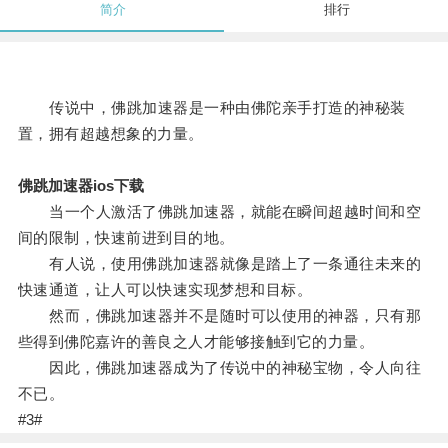
简介
排行
传说中，佛跳加速器是一种由佛陀亲手打造的神秘装
置，拥有超越想象的力量。
佛跳加速器ios下载
当一个人激活了佛跳加速器，就能在瞬间超越时间和空
间的限制，快速前进到目的地。
有人说，使用佛跳加速器就像是踏上了一条通往未来的
快速通道，让人可以快速实现梦想和目标。
然而，佛跳加速器并不是随时可以使用的神器，只有那
些得到佛陀嘉许的善良之人才能够接触到它的力量。
因此，佛跳加速器成为了传说中的神秘宝物，令人向往
不已。
#3#