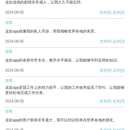
这款游戏的剧情非常感人，让我久久不能忘怀。
2024-08-05
支持
[0]
反对
[0]
游客
这款app就像我的私人导游，带我领略世界各地的美景。
2024-08-05
支持
[0]
反对
[0]
游客
这款app的老师非常专业，教学水平很高，让我能够学到实用的知识。
2024-08-05
支持
[0]
反对
[0]
游客
这款app是我工作上的得力助手，让我的工作效率提高了50%，让我能够
更轻松地完成工作任务。
2024-08-05
支持
[0]
反对
[0]
游客
这款app的用户群体非常庞大，我可以结识到来自世界各地的朋友。