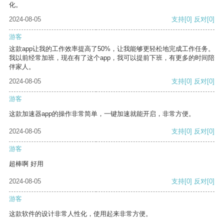
化。
2024-08-05
支持
[0]
反对
[0]
游客
这款app让我的工作效率提高了50%，让我能够更轻松地完成工作任务。
我以前经常加班，现在有了这个app，我可以提前下班，有更多的时间陪
伴家人。
2024-08-05
支持
[0]
反对
[0]
游客
这款加速器app的操作非常简单，一键加速就能开启，非常方便。
2024-08-05
支持
[0]
反对
[0]
游客
超棒啊 好用
2024-08-05
支持
[0]
反对
[0]
游客
这款软件的设计非常人性化，使用起来非常方便。