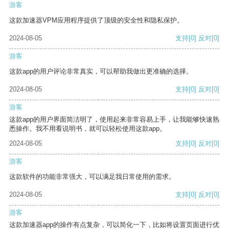
游客
这款加速器VPM应用程序提供了顶级的安全性和隐私保护。
2024-08-05
支持
[0]
反对
[0]
游客
这款app的用户评论非常真实，可以帮助我做出更准确的选择。
2024-08-05
支持
[0]
反对
[0]
游客
这款app的用户界面简洁明了，使用起来非常容易上手，让我能够快速熟
悉操作。我不用看说明书，就可以轻松使用这款app。
2024-08-05
支持
[0]
反对
[0]
游客
这款软件的功能非常强大，可以满足我日常使用的需求。
2024-08-05
支持
[0]
反对
[0]
游客
这款加速器app的操作有点复杂，可以简化一下，比如将设置页面进行优