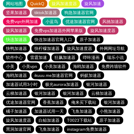
网站地图
QuickQ
旋风加速度器
旋风加速
坚果加速器
tiktok加速器
狗急加速器官网
免费vqn外网加速
小蓝鸟
优途加速器官网
风驰加速器
旋风加速器
免费vps加速器外网苹果版
旋风加速度器
快连加速器
快连加速器官网入口
原子加速器
快鸭加速器
快柠檬加速器
旋风加速度器
外网网址导航
软件中心
雷霆加速
狂飙加速器
哔咔漫画
瑞乐小说
小美
小美vpn
小美加速器
海鸥加速器
免费跨墙软件
海鸥加速器
ikuuu.me加速器官网
蚂蚁加速器
加速器试用3小时
极光aurora加速器
银河加速器
云梯加速器
银河加速器
银河加速器
云梯加速器
优途加速器官网
香蕉加速器
俺来买下载站
银河加速器
橘子加速器
加速器试用一天
飞鱼加速器
小熊加速器
旋风加速度器
白鲸加速器
T0023下载站
原子加速器
黑洞加速官网
飞鱼加速器
instagram免费加速器