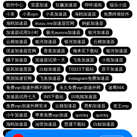
软件中心
雷霆加速
狂飙加速器
哔咔漫画
瑞乐小说
小美
小美vpn
小美加速器
海鸥加速器
免费跨墙软件
海鸥加速器
ikuuu.me加速器官网
蚂蚁加速器
加速器试用3小时
极光aurora加速器
银河加速器
云梯加速器
银河加速器
银河加速器
云梯加速器
优途加速器官网
香蕉加速器
俺来买下载站
银河加速器
橘子加速器
加速器试用一天
飞鱼加速器
小熊加速器
旋风加速度器
白鲸加速器
T0023下载站
原子加速器
黑洞加速官网
飞鱼加速器
instagram免费加速器
免费vqn加速外网不限时
永久免费vqn加速外网
速鹰666
加速器试用七天
INS下载站
闪电猫加速器
免费vqn加速外网安卓
云梯加速器
黑豹加速器
老王vnp
小牛加速器
苹果免费vqn加速
quickq
quickq
海鸥加速器
油管加速器
慧通下载站
白鲸加速器
hammer加速器
暴雪加速器vp
猎豹加速器