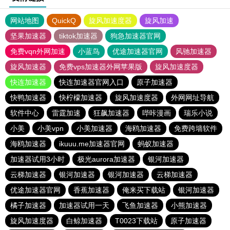
网站地图
QuickQ
旋风加速度器
旋风加速
坚果加速器
tiktok加速器
狗急加速器官网
免费vqn外网加速
小蓝鸟
优途加速器官网
风驰加速器
旋风加速器
免费vps加速器外网苹果版
旋风加速度器
快连加速器
快连加速器官网入口
原子加速器
快鸭加速器
快柠檬加速器
旋风加速度器
外网网址导航
软件中心
雷霆加速
狂飙加速器
哔咔漫画
瑞乐小说
小美
小美vpn
小美加速器
海鸥加速器
免费跨墙软件
海鸥加速器
ikuuu.me加速器官网
蚂蚁加速器
加速器试用3小时
极光aurora加速器
银河加速器
云梯加速器
银河加速器
银河加速器
云梯加速器
优途加速器官网
香蕉加速器
俺来买下载站
银河加速器
橘子加速器
加速器试用一天
飞鱼加速器
小熊加速器
旋风加速度器
白鲸加速器
T0023下载站
原子加速器