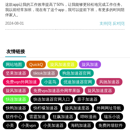
这款app让我的工作效率提高了50%，让我能够更轻松地完成工作任务。
我以前经常加班，现在有了这个app，我可以提前下班，有更多的时间陪
伴家人。
2024-08-01
支持
[0]
反对
[0]
友情链接
网站地图
QuickQ
旋风加速度器
旋风加速
坚果加速器
tiktok加速器
狗急加速器官网
免费vqn外网加速
小蓝鸟
优途加速器官网
风驰加速器
旋风加速器
免费vps加速器外网苹果版
旋风加速度器
快连加速器
快连加速器官网入口
原子加速器
快鸭加速器
快柠檬加速器
旋风加速度器
外网网址导航
软件中心
雷霆加速
狂飙加速器
哔咔漫画
瑞乐小说
小美
小美vpn
小美加速器
海鸥加速器
免费跨墙软件