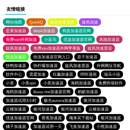
友情链接
网站地图
QuickQ
旋风加速度器
旋风加速
坚果加速器
tiktok加速器
狗急加速器官网
免费vqn外网加速
小蓝鸟
优途加速器官网
风驰加速器
旋风加速器
免费vps加速器外网苹果版
旋风加速度器
快连加速器
快连加速器官网入口
原子加速器
快鸭加速器
快柠檬加速器
旋风加速度器
外网网址导航
软件中心
雷霆加速
狂飙加速器
哔咔漫画
瑞乐小说
小美
小美vpn
小美加速器
海鸥加速器
免费跨墙软件
海鸥加速器
ikuuu.me加速器官网
蚂蚁加速器
加速器试用3小时
极光aurora加速器
银河加速器
云梯加速器
银河加速器
银河加速器
云梯加速器
优途加速器官网
香蕉加速器
俺来买下载站
银河加速器
橘子加速器
加速器试用一天
飞鱼加速器
小熊加速器