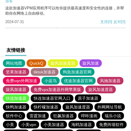
游客
这款加速器VPM应用程序可以给你提供最高速度和安全性的连接，并帮
助你在网络上自由移动。
2024-07-31
支持
[0]
反对
[0]
友情链接
网站地图
QuickQ
旋风加速度器
旋风加速
坚果加速器
tiktok加速器
狗急加速器官网
免费vqn外网加速
小蓝鸟
优途加速器官网
风驰加速器
旋风加速器
免费vps加速器外网苹果版
旋风加速度器
快连加速器
快连加速器官网入口
原子加速器
快鸭加速器
快柠檬加速器
旋风加速度器
外网网址导航
软件中心
雷霆加速
狂飙加速器
哔咔漫画
瑞乐小说
小美
小美vpn
小美加速器
海鸥加速器
免费跨墙软件